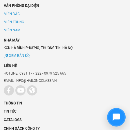
VĂN PHÒNG ĐẠI DIỆN
MIỀN BẮC
MIỀN TRUNG
MIỀN NAM
NHÀ MÁY
KCN HÀ BÌNH PHƯƠNG, THƯỜNG TÍN, HÀ NỘI
[
XEM BẢN ĐỒ]
LIÊN HỆ
HOTLINE: 0981 177 222 - 0979 525 665
EMAIL: INFO@HAILONGGLASS.VN
THÔNG TIN
TIN TỨC
CATALOGS
CHÍNH SÁCH CÔNG TY