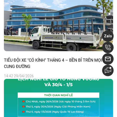
Zalo
TIỂU ĐỘI XE "CÓ KÍNH" THÁNG 4 – BỀN BỈ TRÊN MỌI
CUNG ĐƯỜNG
14:42 29/04/2026