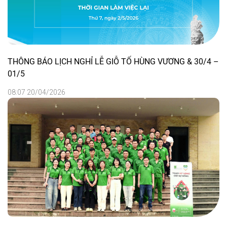
THÔNG BÁO LỊCH NGHỈ LỄ GIỖ TỔ HÙNG VƯƠNG & 30/4 –
01/5
08:07 20/04/2026