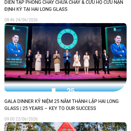
DIỄN TẬP PHÒNG CHÁY CHỮA CHÁY & CỨU HỘ CỨU NẠN
ĐỊNH KỲ TẠI HAI LONG GLASS
08:46 24/06/2026
GALA DINNER KỶ NIỆM 25 NĂM THÀNH LẬP HAI LONG
GLASS | 25 YEARS – KEY TO OUR SUCCESS
09:00 22/06/2026