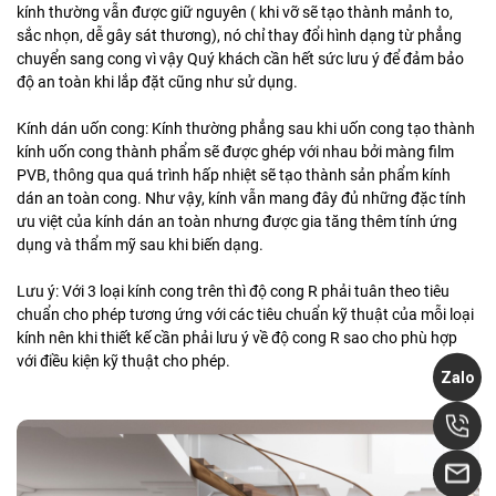
kính thường vẫn được giữ nguyên ( khi vỡ sẽ tạo thành mảnh to,
sắc nhọn, dễ gây sát thương), nó chỉ thay đổi hình dạng từ phẳng
chuyển sang cong vì vậy Quý khách cần hết sức lưu ý để đảm bảo
độ an toàn khi lắp đặt cũng như sử dụng.
Kính dán uốn cong: Kính thường phẳng sau khi uốn cong tạo thành
kính uốn cong thành phẩm sẽ được ghép với nhau bởi màng film
PVB, thông qua quá trình hấp nhiệt sẽ tạo thành sản phẩm kính
dán an toàn cong. Như vậy, kính vẫn mang đây đủ những đặc tính
ưu việt của kính dán an toàn nhưng được gia tăng thêm tính ứng
dụng và thẩm mỹ sau khi biến dạng.
Lưu ý: Với 3 loại kính cong trên thì độ cong R phải tuân theo tiêu
chuẩn cho phép tương ứng với các tiêu chuẩn kỹ thuật của mỗi loại
kính nên khi thiết kế cần phải lưu ý về độ cong R sao cho phù hợp
với điều kiện kỹ thuật cho phép.
Zalo