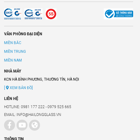
VĂN PHÒNG ĐẠI DIỆN
MIỀN BẮC
MIỀN TRUNG
MIỀN NAM
NHÀ MÁY
KCN HÀ BÌNH PHƯƠNG, THƯỜNG TÍN, HÀ NỘI
[
XEM BẢN ĐỒ]
LIÊN HỆ
HOTLINE: 0981 177 222 - 0979 525 665
EMAIL: INFO@HAILONGGLASS.VN
THÔNG TIN