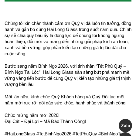
Chúng tôi xin chân thành cảm ơn Quý vị đã luôn tin tưởng, đồng 
hành và gắn bó cùng Hai Long Glass trong suốt năm qua. Chính 
sự sẻ chia quý báu ấy là động lực để chúng tôi không ngừng 
hoàn thiện, đổi mới và mang đến những giải pháp kính an toàn, 
xanh và bền vững, góp phần kiến tạo những giá trị lâu dài cho 
cuộc sống.
Bước sang năm Bính Ngọ 2026, với tinh thần “Tết Phú Quý – 
Bính Ngọ Tài Lộc”, Hai Long Glass sẵn sàng bứt phá mạnh mẽ, 
vững vàng tiến bước để cùng Quý vị kiến tạo những giá trị thịnh 
vượng bền lâu.
Một lần nữa, kính chúc Quý Khách hàng và Quý Đối tác một 
năm mới rực rỡ, dồi dào sức khỏe, hạnh phúc và thành công.
Chúc mừng năm mới 2026! 
Đại Cát – Đại Lợi – Mã Đáo Thành Công! 
Zalo
#HaiLongGlass #TetBinhNgo2026 #TetPhuQuy #BinhNgoTaiLoc