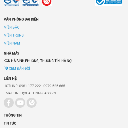
VĂN PHÒNG ĐẠI DIỆN
MIỀN BẮC
MIỀN TRUNG
MIỀN NAM
NHÀ MÁY
KCN HÀ BÌNH PHƯƠNG, THƯỜNG TÍN, HÀ NỘI
[
XEM BẢN ĐỒ]
LIÊN HỆ
HOTLINE: 0981 177 222 - 0979 525 665
EMAIL: INFO@HAILONGGLASS.VN
THÔNG TIN
TIN TỨC