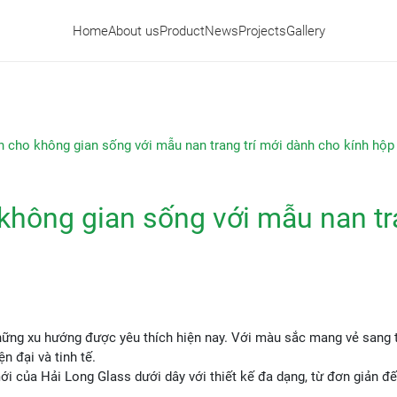
Home
About us
Product
News
Projects
Gallery
cho không gian sống với mẫu nan trang trí mới dành cho kính hộp
hông gian sống với mẫu nan tra
những xu hướng được yêu thích hiện nay. Với màu sắc mang vẻ sang t
 đại và tinh tế.
i của Hải Long Glass dưới dây với thiết kế đa dạng, từ đơn giản đế