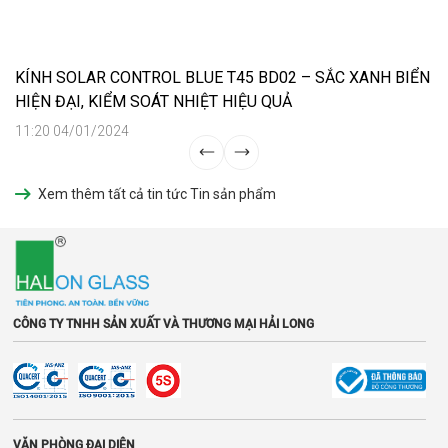
KÍNH SOLAR CONTROL BLUE T45 BD02 – SẮC XANH BIỂN
HIỆN ĐẠI, KIỂM SOÁT NHIỆT HIỆU QUẢ
11:20 04/01/2024
Xem thêm tất cả tin tức Tin sản phẩm
CÔNG TY TNHH SẢN XUẤT VÀ THƯƠNG MẠI HẢI LONG
VĂN PHÒNG ĐẠI DIỆN