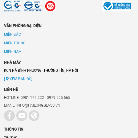
VĂN PHÒNG ĐẠI DIỆN
MIỀN BẮC
MIỀN TRUNG
MIỀN NAM
NHÀ MÁY
KCN HÀ BÌNH PHƯƠNG, THƯỜNG TÍN, HÀ NỘI
[
XEM BẢN ĐỒ]
LIÊN HỆ
HOTLINE: 0981 177 222 - 0979 525 665
EMAIL: INFO@HAILONGGLASS.VN
THÔNG TIN
TIN TỨC