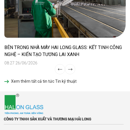
BÊN TRONG NHÀ MÁY HAI LONG GLASS: KẾT TINH CÔNG
NGHỆ – KIẾN TẠO TƯƠNG LAI XANH
08:27 26/06/2026
Xem thêm tất cả tin tức Tin kỹ thuật
CÔNG TY TNHH SẢN XUẤT VÀ THƯƠNG MẠI HẢI LONG