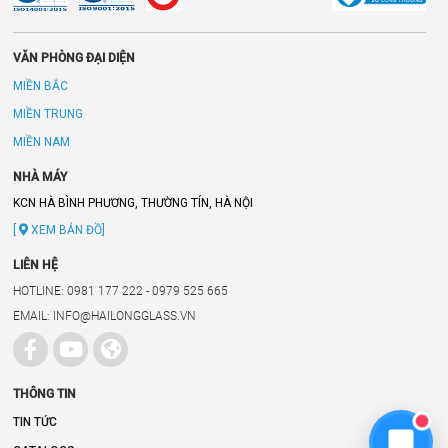
VĂN PHÒNG ĐẠI DIỆN
MIỀN BẮC
MIỀN TRUNG
MIỀN NAM
NHÀ MÁY
KCN HÀ BÌNH PHƯƠNG, THƯỜNG TÍN, HÀ NỘI
[
XEM BẢN ĐỒ]
LIÊN HỆ
HOTLINE: 0981 177 222 - 0979 525 665
EMAIL: INFO@HAILONGGLASS.VN
THÔNG TIN
TIN TỨC