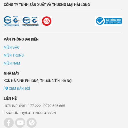
CÔNG TY TNHH SẢN XUẤT VÀ THƯƠNG MẠI HẢI LONG
VĂN PHÒNG ĐẠI DIỆN
MIỀN BẮC
MIỀN TRUNG
MIỀN NAM
NHÀ MÁY
KCN HÀ BÌNH PHƯƠNG, THƯỜNG TÍN, HÀ NỘI
[
XEM BẢN ĐỒ]
LIÊN HỆ
HOTLINE: 0981 177 222 - 0979 525 665
EMAIL: INFO@HAILONGGLASS.VN