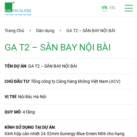
VN
EN
Trang Chủ
Dân dụng
GA T2 – SÂN BAY NỘI BÀI
GA T2 – SÂN BAY NỘI BÀI
TÊN DỰ ÁN
: GA T2 – SÂN BAY NỘI BÀI
CHỦ ĐẦU TƯ
:
Tổng công ty Cảng hàng không Việt Nam (
ACV
)
VỊ TRÍ
: Nội Bài, Hà Nội
QUY MÔ
: 4 tầng
KÍNH SỬ DỤNG TẠI DỰ ÁN
:
Kính hộp cản nhiệt 24.52mm Sunergy Blue Green N06 cho hạng