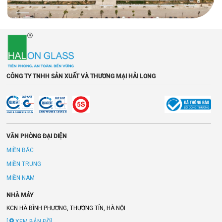
CÔNG TY TNHH SẢN XUẤT VÀ THƯƠNG MẠI HẢI LONG
VĂN PHÒNG ĐẠI DIỆN
MIỀN BẮC
MIỀN TRUNG
MIỀN NAM
NHÀ MÁY
KCN HÀ BÌNH PHƯƠNG, THƯỜNG TÍN, HÀ NỘI
[
XEM BẢN ĐỒ]