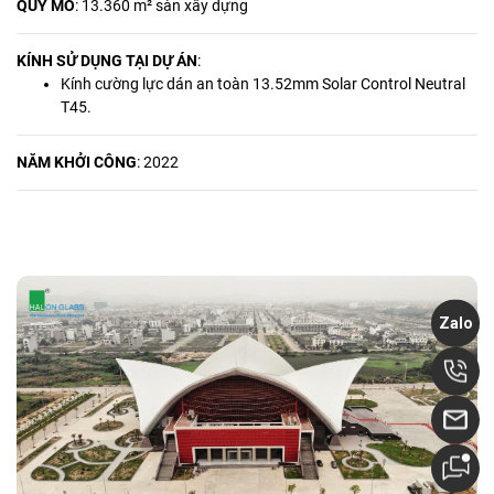
QUY MÔ
:
13.360 m² sàn xây dựng
KÍNH SỬ DỤNG TẠI DỰ ÁN
:
Kính cường lực dán an toàn 13.52mm Solar Control Neutral
T45.
NĂM KHỞI CÔNG
: 2022
Zalo